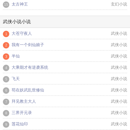
太古神王
玄幻小说
15
武侠小说小说
大苍守夜人
武侠小说
1
我有一个剑仙娘子
武侠小说
2
半仙
武侠小说
3
大乘期才有逆袭系统
武侠小说
4
飞天
武侠小说
5
苟在妖武乱世修仙
武侠小说
6
拜见教主大人
武侠小说
7
三界开元录
武侠小说
8
莲花仙印
武侠小说
9