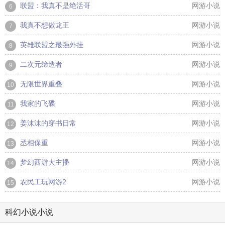
联盟：我真不是绝活哥
网游小说
6
我真不想做龙王
网游小说
7
英雄联盟之最强外挂
网游小说
8
二次元缔造者
网游小说
9
无限世界重叠
网游小说
10
我家的飞碟
网游小说
11
姜沫沫的穿书日常
网游小说
12
丞相保重
网游小说
13
梦幻西游大主播
网游小说
14
农民工玩网游2
网游小说
15
科幻小说小说