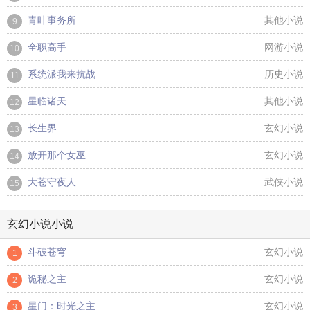
青叶事务所
其他小说
9
全职高手
网游小说
10
系统派我来抗战
历史小说
11
星临诸天
其他小说
12
长生界
玄幻小说
13
放开那个女巫
玄幻小说
14
大苍守夜人
武侠小说
15
玄幻小说小说
斗破苍穹
玄幻小说
1
诡秘之主
玄幻小说
2
星门：时光之主
玄幻小说
3