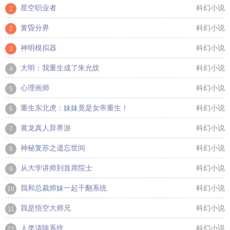
星空职业者
科幻小说
1
黄昏分界
科幻小说
2
神明模拟器
科幻小说
3
大明：我重生成了朱允炆
科幻小说
4
心理画师
科幻小说
5
重生东北虎：妹妹竟是女帝重生！
科幻小说
6
黄龙真人异界游
科幻小说
7
神秘复苏之遗忘世间
科幻小说
8
从大学讲师到首席院士
科幻小说
9
我和总裁师妹一起干翻系统
科幻小说
10
我是悟空大师兄
科幻小说
11
人类清除系统
科幻小说
12