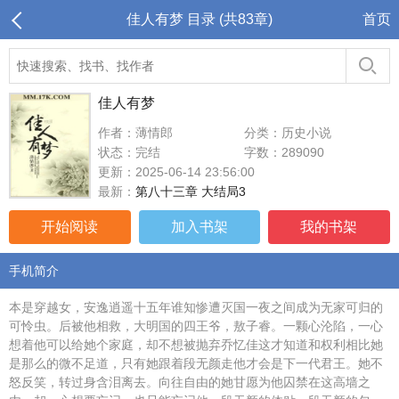
佳人有梦 目录 (共83章)
首页
佳人有梦
作者：薄情郎
分类：历史小说
状态：完结
字数：289090
更新：2025-06-14 23:56:00
最新：
第八十三章 大结局3
开始阅读
加入书架
我的书架
手机简介
本是穿越女，安逸逍遥十五年谁知惨遭灭国一夜之间成为无家可归的
可怜虫。后被他相救，大明国的四王爷，敖子睿。一颗心沦陷，一心
想着他可以给她个家庭，却不想被抛弃乔忆佳这才知道和权利相比她
是那么的微不足道，只有她跟着段无颜走他才会是下一代君王。她不
怒反笑，转过身含泪离去。向往自由的她甘愿为他囚禁在这高墙之