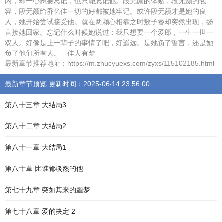
内，却一心想要忘记，也只能忘记他。段无颜的体贴，段无颜的包
容，段无颜给乔忆佳一切的好都被她牢记。或许段无颜才是她的良
人，她开始尝试接受他。就在两颗心相靠之时敖子睿却突然出现，扬
言接她回家。忘记什么时候她说过：我只想要一个爱郎，一生一世一
双人。好像是上一辈子的事情了吧，好遥远。是她负了誓言，还是她
负了他们所有人。 --佳人有梦
最新章节推荐地址：https://m.zhuoyuexs.com/zyxs/115102185.html
最新章节预览 更新时间：2025-06-14 23:56:00
第八十三章 大结局3
第八十二章 大结局2
第八十一章 大结局1
第八十章 比谁都淡然的他
第七十九章 突如其来的噩梦
第七十八章 爱的决定 2