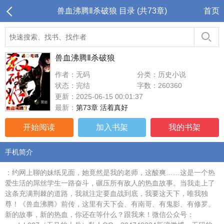
兽血沸腾Ⅱ杀破狼 目录 (共73章)
首页
兽血沸腾Ⅱ杀破狼
作者：无码
分类：历史小说
状态：完结
字数：260360
更新：2025-06-15 00:01:37
最新：
第73章 活着真好
开始阅读
加入书架
我的书架
手机简介
：约网上聊的妹纸见面，她竟然是我的老师，这酸爽……这是一个热
爱生活的屌丝学生一路奋斗，碾压所有敌人的热血故事。当我走上了
这条充满荆棘的道路，我就注定要血战到底，我要这天下，唯我独
尊！《兽血沸腾》前传，这里有天下会、有南哥、有鬼影、有修罗。
新的故事，新的热血，你还在等什么？跟我来！微信公众号：