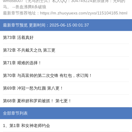
wmdsb007（无马的士兵）私人QQ：304749224新浪微博：无码的
马。 --兽血沸腾Ⅱ杀破狼
最新章节推荐地址：https://m.zhuoyuexs.com/zyxs/115104185.html
最新章节预览 更新时间：2025-06-15 00:01:37
第73章 活着真好
第72章 不共戴天之仇 第三更
第71章 艰难的选择！
第70章 与高富帅的第二次交锋 有红包，求订阅！
第69章 冲冠一怒为红颜 第八更！
第68章 夏梓妍和罗莉被抓！ 第七更！
全部章节列表
1、第1章 和女神老师约会