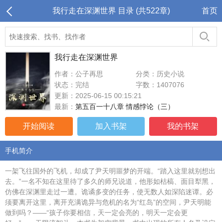
我行走在深渊世界 目录 (共522章)
首页
我行走在深渊世界
作者：公子再思
分类：历史小说
状态：完结
字数：1407076
更新：2025-06-15 00:15:21
最新：
第五百一十八章 情感悖论（三）
开始阅读
加入书架
我的书架
手机简介
一架飞往国外的飞机，却成了尹天明噩梦的开端。“踏入这里就别想出
去。”一名不知在这里待了多久的师兄说道，他形如枯槁、面目犁黑，
仿佛在深渊里走过一遭。诡谲多变的任务，使无数人如深陷迷谭。必
须要离开这里，离开充满诡异与危机的名为“红岛”的空间，尹天明能
做到吗？——“孩子你要相信，天一定会亮的，明天一定会更