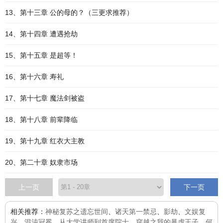
13、第十三章 公的母的？（三更求推荐）
14、第十四章 遭遇抢劫
15、第十五章 是超等！
16、第十六章 寿礼
17、第十七章 魔法剑被盗
18、第十八章 前辈降临
19、第十九章 红衣大主教
20、第二十章 奴隶市场
上一页
下一页
相关推荐：
神秘复苏之遗忘世间
、
诸天第一禁忌
、
影劫
、
文娱复
兴
、
混沌冠冕
、
从大学讲师到首席院士
、
穿越之我的暴虐王子
、
何