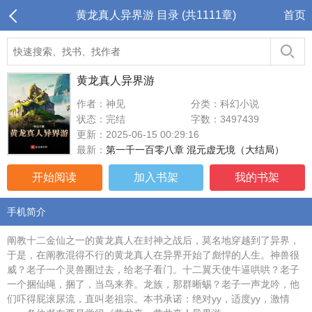
黄龙真人异界游 目录 (共1111章)
首页
黄龙真人异界游
作者：神见
分类：科幻小说
状态：完结
字数：3497439
更新：2025-06-15 00:29:16
最新：
第一千一百零八章 混元虚无境（大结局）
开始阅读
加入书架
我的书架
手机简介
阐教十二金仙之一的黄龙真人在封神之战后，莫名地穿越到了异界，
于是，在阐教混得不行的黄龙真人在异界开始了彪悍的人生。神兽很
威？老子一个灵兽圈过去，给老子看门。十二翼天使牛逼哄哄？老子
一个捆仙绳，捆了，当鸟来养。龙族，那群晰蜴？老子一声龙吟，他
们吓得屁滚尿流，直叫老祖宗。本书承诺：绝对yy，适度yy，激情