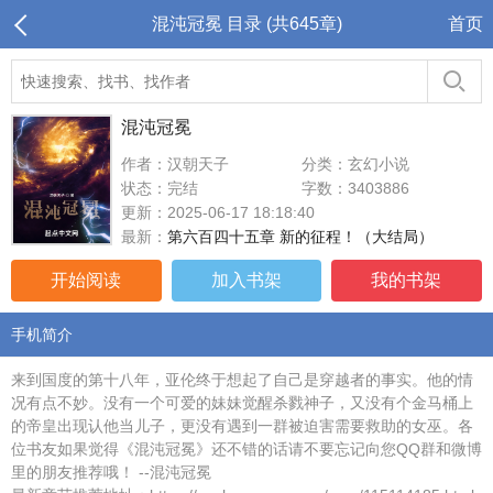
混沌冠冕 目录 (共645章)
首页
混沌冠冕
作者：汉朝天子
分类：玄幻小说
状态：完结
字数：3403886
更新：2025-06-17 18:18:40
最新：
第六百四十五章 新的征程！（大结局）
开始阅读
加入书架
我的书架
手机简介
来到国度的第十八年，亚伦终于想起了自己是穿越者的事实。他的情
况有点不妙。没有一个可爱的妹妹觉醒杀戮神子，又没有个金马桶上
的帝皇出现认他当儿子，更没有遇到一群被迫害需要救助的女巫。各
位书友如果觉得《混沌冠冕》还不错的话请不要忘记向您QQ群和微博
里的朋友推荐哦！ --混沌冠冕