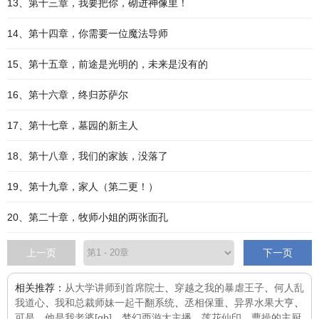
13、第十三章，我要把你，砌进神像里！
14、第十四章，你需要一位魔法导师
15、第十五章，前途是光明的，未来是没有的
16、第十六章，终归苏萨尔
17、第十七章，墓园的新主人
18、第十八章，我们的家族，没落了
19、第十九章，家人（第二更！）
20、第二十章，牧师小姐的两张面孔
上一页
下一页
相关推荐：
从大学讲师到首席院士
、
穿越之我的暴虐王子
、
何人乱
我道心
、
我和总裁师妹一起干翻系统
、
丞相保重
、
异界水果大亨
、
可是，他是我老婆[gb]
、
梦幻西游大主播
、
莲花仙印
、
曹操的主厨