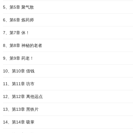
5、第5章 聚气散
6、第6章 炼药师
7、第7章 休！
8、第8章 神秘的老者
9、第9章 药老！
10、第10章 借钱
11、第11章 坊市
12、第12章 离他远点
13、第13章 黑铁片
14、第14章 吸掌