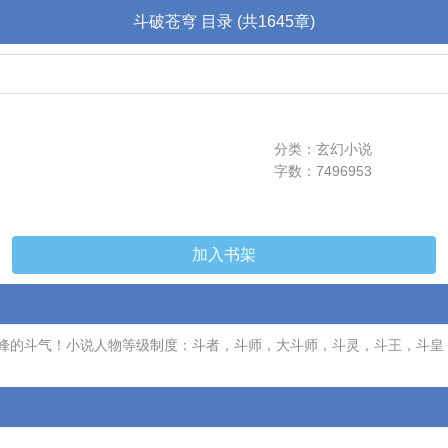
斗破苍穹 目录 (共1645章)
分类：玄幻小说
字数：7496953
加入书架
峰的斗气！小说人物等级制度：斗者，斗师，大斗师，斗灵，斗王，斗皇