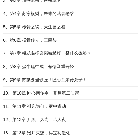
3、第3章 渔获危机，搏杀孽龙
4、第4章 苏家横财，未来的武者老爷
5、第5章 根骨之说，天生兽之相
6、第6章 摸骨传功，三巨头
7、第7章 桃花岛招亲郭靖模版，是什么体验？
8、第8章 蛮牛锤中成，领悟举重若轻！
9、第9章 苏某要当铁匠！匠心堂亲传弟子！
10、第10章 匠心亲传令，开启第二仙窍！
11、第11章 褪凡为仙，家中遭劫
12、第12章 月黑，风高，杀人夜
13、第13章 毁尸灭迹，得宝功造化