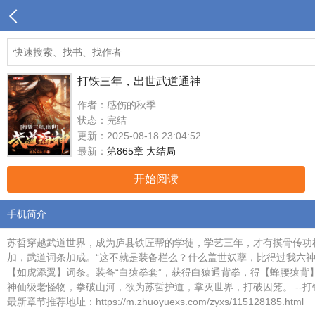
打铁三年，出世武道通神
作者：感伤的秋季
状态：完结
更新：2025-08-18 23:04:52
最新：
第865章 大结局
开始阅读
手机简介
苏哲穿越武道世界，成为庐县铁匠帮的学徒，学艺三年，才有摸骨传
加，武道词条加成。“这不就是装备栏么？什么盖世妖孽，比得过我六神
【如虎添翼】词条。装备“白猿拳套”，获得白猿通背拳，得【蜂腰猿背
神仙级老怪物，拳破山河，欲为苏哲护道，掌灭世界，打破囚笼。 --
最新章节推荐地址：https://m.zhuoyuexs.com/zyxs/115128185.html