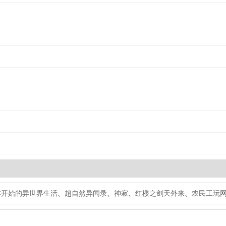
PC开始的异世界生活
、
超自然异闻录
、
神寂
、
红楼之剑天外来
、
农民工玩网