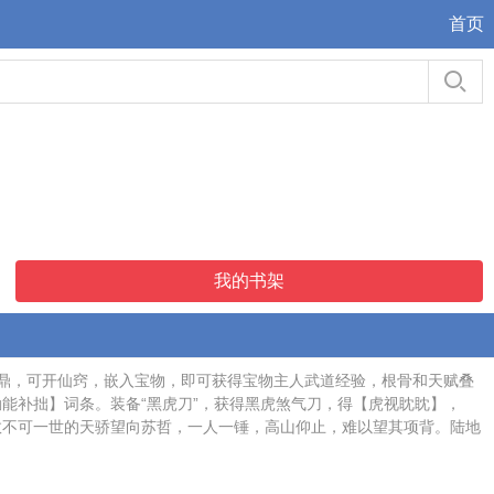
首页
我的书架
仙鼎，可开仙窍，嵌入宝物，即可获得宝物主人武道经验，根骨和天赋叠
勤能补拙】词条。装备“黑虎刀”，获得黑虎煞气刀，得【虎视眈眈】，
数不可一世的天骄望向苏哲，一人一锤，高山仰止，难以望其项背。陆地