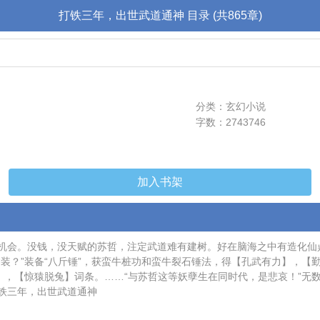
打铁三年，出世武道通神 目录 (共865章)
分类：玄幻小说
字数：2743746
加入书架
功机会。没钱，没天赋的苏哲，注定武道难有建树。好在脑海之中有造化
装？”装备“八斤锤”，获蛮牛桩功和蛮牛裂石锤法，得【孔武有力】，【
】，【惊猿脱兔】词条。……“与苏哲这等妖孽生在同时代，是悲哀！”无
打铁三年，出世武道通神