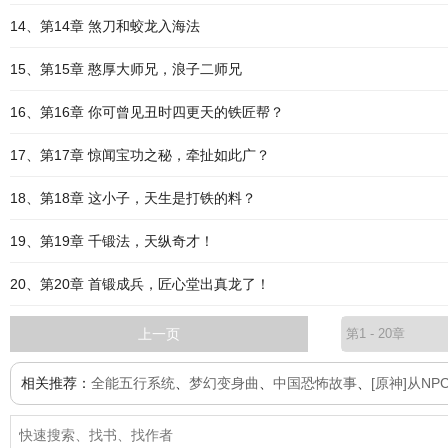
14、第14章 煞刀和蛟龙入海法
15、第15章 憨厚大师兄，浪子二师兄
16、第16章 你可曾见丑时四更天的铁匠帮？
17、第17章 惊闻宝功之秘，牵扯如此广？
18、第18章 这小子，天生是打铁的料？
19、第19章 千锻法，天纵奇才！
20、第20章 首锻成兵，匠心堂出真龙了！
上一页
相关推荐：
全能五行系统
、
梦幻变身曲
、
中国恐怖故事
、
[原神]从N