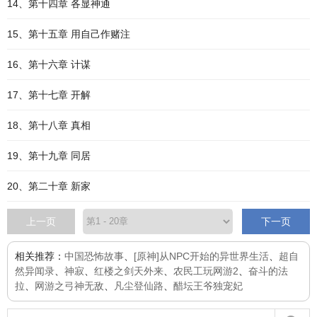
14、第十四章 各显神通
15、第十五章 用自己作赌注
16、第十六章 计谋
17、第十七章 开解
18、第十八章 真相
19、第十九章 同居
20、第二十章 新家
上一页
下一页
相关推荐：
中国恐怖故事
、
[原神]从NPC开始的异世界生活
、
超自
然异闻录
、
神寂
、
红楼之剑天外来
、
农民工玩网游2
、
奋斗的法
拉
、
网游之弓神无敌
、
凡尘登仙路
、
醋坛王爷独宠妃