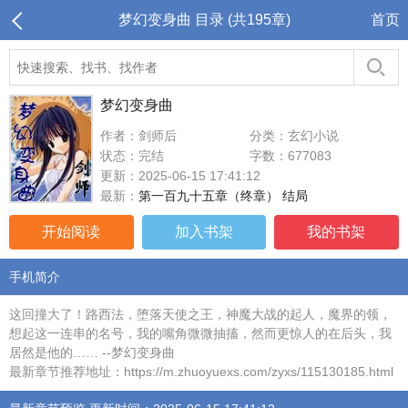
梦幻变身曲 目录 (共195章)
首页
梦幻变身曲
作者：剑师后
分类：玄幻小说
状态：完结
字数：677083
更新：2025-06-15 17:41:12
最新：
第一百九十五章（终章） 结局
开始阅读
加入书架
我的书架
手机简介
这回撞大了！路西法，堕落天使之王，神魔大战的起人，魔界的领，
想起这一连串的名号，我的嘴角微微抽搐，然而更惊人的在后头，我
居然是他的…… --梦幻变身曲
最新章节推荐地址：https://m.zhuoyuexs.com/zyxs/115130185.html