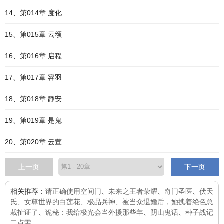
14、第014章 度化
15、第015章 云颂
16、第016章 启程
17、第017章 容羽
18、第018章 静安
19、第019章 是鬼
20、第020章 云萱
上一页
下一页
相关推荐：
请正确使用空间门
、
未来之王者荣耀
、
奇门圣医
、
伏天
氏
、
女尊世界的白莲花
、
极品兵神
、
被当众退婚后，她拽着绝色总
裁扯证了
、
诡秘：我给极光会当外援那些年
、
阴山鬼话
、
种子战记
二点零