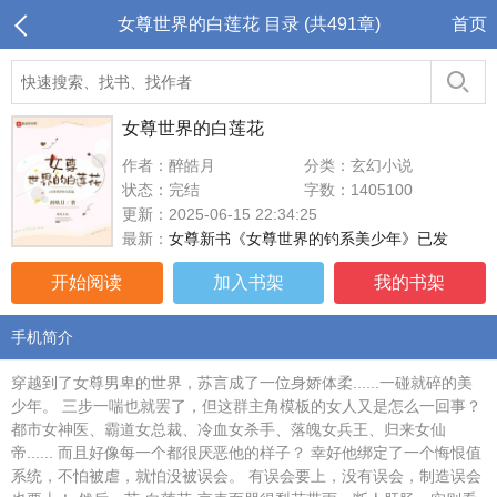
女尊世界的白莲花 目录 (共491章)
首页
女尊世界的白莲花
作者：醉皓月
分类：玄幻小说
状态：完结
字数：1405100
更新：2025-06-15 22:34:25
最新：
女尊新书《女尊世界的钓系美少年》已发
开始阅读
加入书架
我的书架
手机简介
穿越到了女尊男卑的世界，苏言成了一位身娇体柔......一碰就碎的美
少年。 三步一喘也就罢了，但这群主角模板的女人又是怎么一回事？
都市女神医、霸道女总裁、冷血女杀手、落魄女兵王、归来女仙
帝...... 而且好像每一个都很厌恶他的样子？ 幸好他绑定了一个悔恨值
系统，不怕被虐，就怕没被误会。 有误会要上，没有误会，制造误会