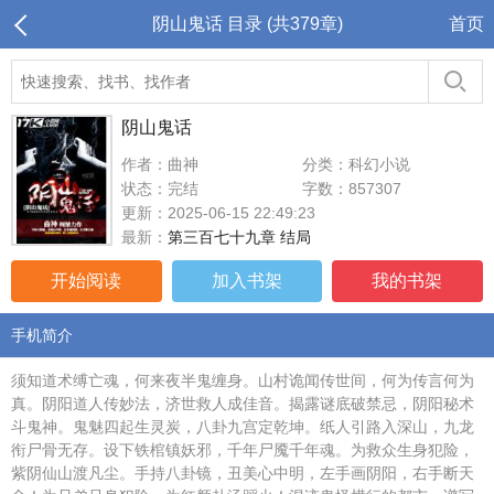
阴山鬼话 目录 (共379章)
首页
阴山鬼话
作者：曲神
分类：科幻小说
状态：完结
字数：857307
更新：2025-06-15 22:49:23
最新：
第三百七十九章 结局
开始阅读
加入书架
我的书架
手机简介
须知道术缚亡魂，何来夜半鬼缠身。山村诡闻传世间，何为传言何为
真。阴阳道人传妙法，济世救人成佳音。揭露谜底破禁忌，阴阳秘术
斗鬼神。鬼魅四起生灵炭，八卦九宫定乾坤。纸人引路入深山，九龙
衔尸骨无存。设下铁棺镇妖邪，千年尸魇千年魂。为救众生身犯险，
紫阴仙山渡凡尘。手持八卦镜，丑美心中明，左手画阴阳，右手断天