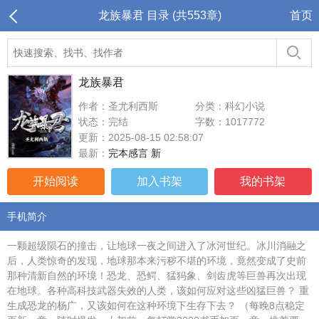
龙族暴君 目录 (共553章)
首页
龙族暴君
作者：圣尤利西斯
分类：科幻小说
状态：完结
字数：1017772
更新：2025-08-15 02:58:07
最新：
完本感言 新
开始阅读
加入书架
我的书架
手机简介
一颗超级陨石的撞击，让地球一夜之间进入了冰河世纪。冰川消融之
后，人类惊奇的发现，地球那本来污秽不堪的环境，竟然变成了史前
那种清新自然的环境！恐龙、恐鳄、猛犸象、剑齿虎等巨兽再次出现
在地球。各种高科技武器失效的人类，该如何应对这些凶猛巨兽？ 重
生成恐龙的杨广，又该如何在这种环境下生存下去？ （每晚8点稳定