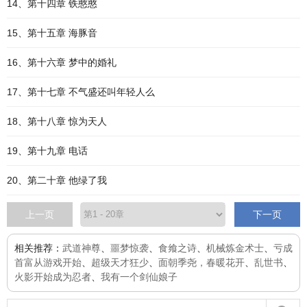
14、第十四章 铁憨憨
15、第十五章 海豚音
16、第十六章 梦中的婚礼
17、第十七章 不气盛还叫年轻人么
18、第十八章 惊为天人
19、第十九章 电话
20、第二十章 他绿了我
上一页
下一页
相关推荐：
武道神尊
、
噩梦惊袭
、
食飨之诗
、
机械炼金术士
、
亏成
首富从游戏开始
、
超级天才狂少
、
面朝季尧，春暖花开
、
乱世书
、
火影开始成为忍者
、
我有一个剑仙娘子