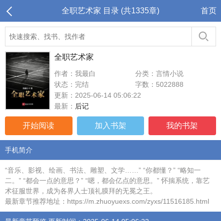
全职艺术家 目录 (共1335章)
首页
全职艺术家
作者：我最白
分类：言情小说
状态：完结
字数：5022888
更新：2025-06-14 05:06:22
最新：
后记
开始阅读
加入书架
我的书架
手机简介
“音乐、影视、绘画、书法、雕塑、文学……” “你都懂？” “略知一
二。” “都会一点的意思？” “嗯，都会亿点的意思。” 怀揣系统，靠艺
术征服世界，成为各界人士顶礼膜拜的无冕之王。
最新章节推荐地址：https://m.zhuoyuexs.com/zyxs/11516185.html