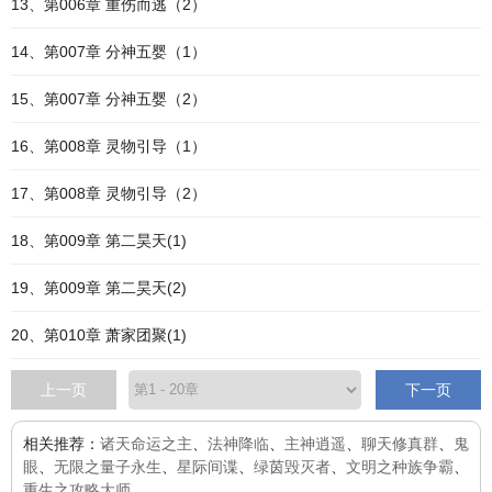
13、第006章 重伤而逃（2）
14、第007章 分神五婴（1）
15、第007章 分神五婴（2）
16、第008章 灵物引导（1）
17、第008章 灵物引导（2）
18、第009章 第二昊天(1)
19、第009章 第二昊天(2)
20、第010章 萧家团聚(1)
上一页
下一页
相关推荐：
诸天命运之主
、
法神降临
、
主神逍遥
、
聊天修真群
、
鬼
眼
、
无限之量子永生
、
星际间谍
、
绿茵毁灭者
、
文明之种族争霸
、
重生之攻略大师