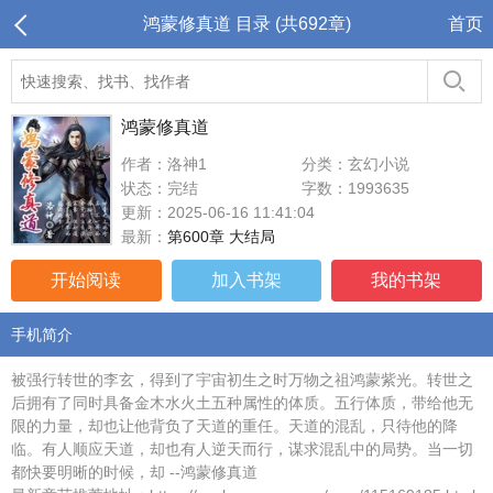
鸿蒙修真道 目录 (共692章)
首页
鸿蒙修真道
作者：洛神1
分类：玄幻小说
状态：完结
字数：1993635
更新：2025-06-16 11:41:04
最新：
第600章 大结局
开始阅读
加入书架
我的书架
手机简介
被强行转世的李玄，得到了宇宙初生之时万物之祖鸿蒙紫光。转世之
后拥有了同时具备金木水火土五种属性的体质。五行体质，带给他无
限的力量，却也让他背负了天道的重任。天道的混乱，只待他的降
临。有人顺应天道，却也有人逆天而行，谋求混乱中的局势。当一切
都快要明晰的时候，却 --鸿蒙修真道