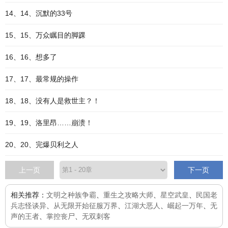
14、14、沉默的33号
15、15、万众瞩目的脚踝
16、16、想多了
17、17、最常规的操作
18、18、没有人是救世主？！
19、19、洛里昂……崩溃！
20、20、完爆贝利之人
上一页
下一页
相关推荐：
文明之种族争霸
、
重生之攻略大师
、
星空武皇
、
民国老
兵志怪谈异
、
从无限开始征服万界
、
江湖大恶人
、
崛起一万年
、
无
声的王者
、
掌控丧尸
、
无双刺客