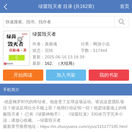
绿茵毁灭者 目录 (共162章)
首页
绿茵毁灭者
作者：真狼魂
分类：网游小说
状态：完结
字数：517444
更新：2025-06-16 13:18:39
最新：
162、（大结局）
开始阅读
加入书架
我的书架
手机简介
-他是梅罗时代的终结者。他改变了足球这项运动。谁说这是团队项
目？谁说足球比分不能上双？他用行动证明一切！他是绿茵场上的终
极毁灭者！-已有《绿茵神炮手》、《绿茵狂龙》330余万字完本小
说，请放心收藏。 --绿茵毁灭者
最新章节推荐地址：https://m.zhuoyuexs.com/zyxs/115177185.html