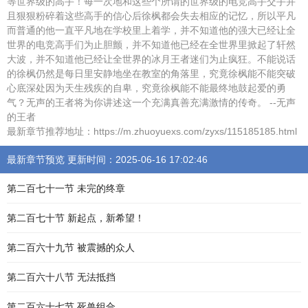
等世界级的高手！每一次地和这些个所谓的世界级的电竞高手交手并
且狠狠粉碎着这些高手的信心后徐枫都会失去相应的记忆，所以平凡
而普通的他一直平凡地在学校里上着学，并不知道他的强大已经让全
世界的电竞高手们为止胆颤，并不知道他已经在全世界里掀起了轩然
大波，并不知道他已经让全世界的冰月王者迷们为止疯狂。不能说话
的徐枫仍然是每日里安静地坐在教室的角落里，究竟徐枫能不能突破
心底深处因为天生残疾的自卑，究竟徐枫能不能最终地鼓起爱的勇
气？无声的王者将为你讲述这一个充满真善充满激情的传奇。 --无声
的王者
最新章节推荐地址：https://m.zhuoyuexs.com/zyxs/115185185.html
最新章节预览 更新时间：2025-06-16 17:02:46
第二百七十一节 未完的终章
第二百七十节 新起点，新希望！
第二百六十九节 被震撼的众人
第二百六十八节 无法抵挡
第二百六十七节 死兽组合