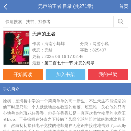
无声的王者 目录 (共271章)
首页
无声的王者
作者：海南小蟋蟀
分类：网游小说
状态：完结
字数：825407
更新：2025-06-16 17:02:46
最新：
第二百七十一节 未完的终章
开始阅读
加入书架
我的书架
手机简介
徐枫，是海桥中学的一个简简单单的高一新生，不过天生不能说话的
他平时里只能一个人默默地坐在教室的角落。班里唯一关心他的只有
心地善良的班花任香香，但是任香香却是一直喜欢着学校里的电竞王
者blue。于是徐枫在好奇之下接触了风靡全球的即时战略游戏冰月王
者，然而初初接触电子竞技的他却是在无意识中接连地击败了jack,fly