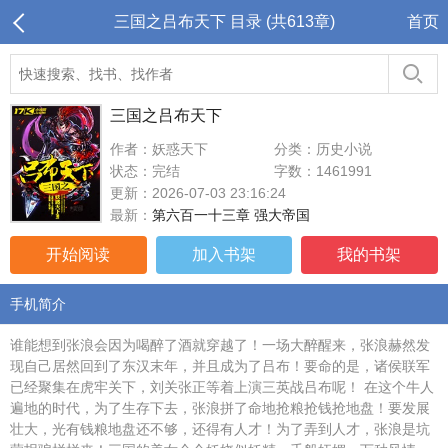
三国之吕布天下 目录 (共613章)
首页
三国之吕布天下
作者：妖惑天下
分类：历史小说
状态：完结
字数：1461991
更新：2026-07-03 23:16:24
最新：
第六百一十三章 强大帝国
开始阅读
加入书架
我的书架
手机简介
谁能想到张浪会因为喝醉了酒就穿越了！一场大醉醒来，张浪赫然发
现自己居然回到了东汉末年，并且成为了吕布！要命的是，诸侯联军
已经聚集在虎牢关下，刘关张正等着上演三英战吕布呢！ 在这个牛人
遍地的时代，为了生存下去，张浪拼了命地抢粮抢钱抢地盘！要发展
壮大，光有钱粮地盘还不够，还得有人才！为了弄到人才，张浪是坑