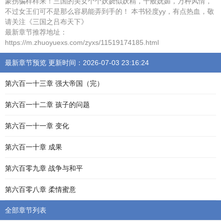
蒙拐骗样样来！三国的美女个个妖娆似妖精，千般妩媚，万种风情，
不过女王们可不是那么容易能弄到手的！ 本书轻度yy，有点热血，敬
请关注《三国之吕布天下》
最新章节推荐地址：
https://m.zhuoyuexs.com/zyxs/11519174185.html
最新章节预览 更新时间：2026-07-03 23:16:24
第六百一十三章 强大帝国（完）
第六百一十二章 孩子的问题
第六百一十一章 变化
第六百一十章 成果
第六百零九章 战争与和平
第六百零八章 柔情蜜意
全部章节列表