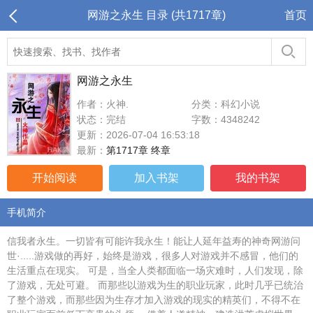
网游之永生 目录 (共1717章)
首页
网游之永生
作者：火神.
分类：科幻小说
状态：完结
字数：4348242
更新：2026-07-04 16:53:18
最新：
第1717章 终章
开始阅读
加入书架
我的书架
手机简介
信我者永生。一切皆有可能许我永生！能让人延年益寿的神奇网游问
世·.....游戏做的再好，始终是游戏，很多人对游戏并不感冒，他们的
生活重点在现实。 可是，当全人类都面临一场灾难时，人们发现，除
了游戏，无处可避。 而那些以游戏为生的职业玩家，此时几乎已统治
了整个游戏，而那些因为生存才加入游戏的现实的精英们，不得不在