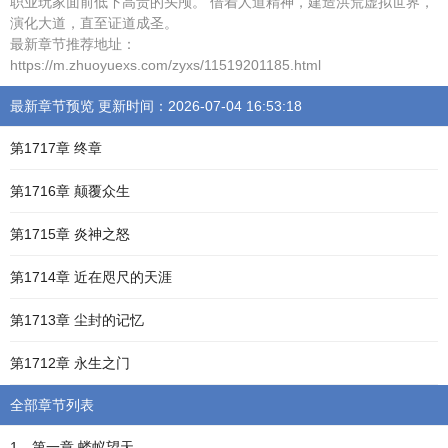
职业玩家面前低下高贵的头颅。 借着人道精神，建造洪荒虚拟世界，
演化大道，直至证道成圣。
最新章节推荐地址：
https://m.zhuoyuexs.com/zyxs/11519201185.html
最新章节预览 更新时间：2026-07-04 16:53:18
第1717章 终章
第1716章 颠覆众生
第1715章 炎神之怒
第1714章 近在咫尺的天涯
第1713章 尘封的记忆
第1712章 永生之门
全部章节列表
1、第一章 蝼蚁望天