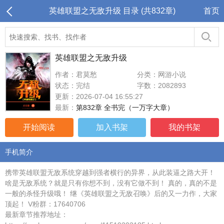
英雄联盟之无敌升级 目录 (共832章)
首页
英雄联盟之无敌升级
作者：君莫愁
分类：网游小说
状态：完结
字数：2082893
更新：2026-07-04 16:55:27
最新：
第832章 全书完（一万字大章）
开始阅读
加入书架
我的书架
手机简介
携带英雄联盟无敌系统穿越到强者横行的异界，从此装逼之路大开！
啥是无敌系统？就是只有你想不到，没有它做不到！ 真的，真的不是
一般的杀怪升级哦！ 继《英雄联盟之无敌召唤》后的又一力作，大家
顶起！ V粉群：17640706
最新章节推荐地址：