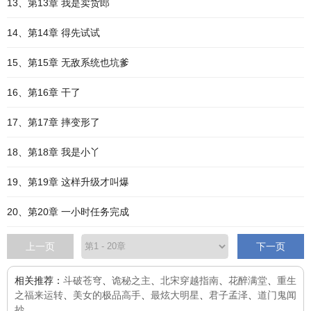
13、第13章 我是卖货郎
14、第14章 得先试试
15、第15章 无敌系统也坑爹
16、第16章 干了
17、第17章 摔变形了
18、第18章 我是小丫
19、第19章 这样升级才叫爆
20、第20章 一小时任务完成
上一页
下一页
相关推荐：
斗破苍穹
、
诡秘之主
、
北宋穿越指南
、
花醉满堂
、
重生
之福来运转
、
美女的极品高手
、
最炫大明星
、
君子孟泽
、
道门鬼闻
抄