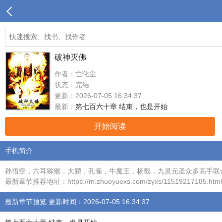
破神灭佛
作者：亡化尘
状态：完结
更新：2026-07-05 16:34:37
最新：
第七百六十章 结束，也是开始
开始阅读
手机简介
孙悟空，六耳猕猴，大鹏，孔雀，牛魔王，杨戬，九灵元圣众多高手联
最新章节推荐地址：https://m.zhuoyuexs.com/zyxs/11519217185.html
最新章节预览 更新时间：2026-07-05 16:34:37