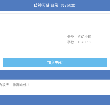
破神灭佛 目录 (共760章)
分类：玄幻小说
字数：1675092
加入书架
合攻天，推翻道佛！