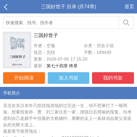
三国好世子 目录 (共74章)
首页
三国好世子
作者：空逸
分类：历史小说
状态：完结
字数：189430
更新：2026-07-05 17:15:20
最新：
第七十四章 终章
开始阅读
加入书架
我的书架
手机简介
吴浩在东汉末年只想优哉游哉的过完这一生，却不想暴打了一顿周
瑜。想要投靠孙、曹、刘三家任意一家，摆脱日后周瑜的报复。但考
虑到自己老娘手中捏着的大桥婚约，果断的走上一条鼓动自家父亲造
反的光辉大道上。
最新章节推荐地址：