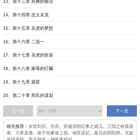
13、第十三章 郑爽的狠话
14、第十四章 忠义吴龙
15、第十五章 吴虎的梦想
16、第十六章 二选一
17、第十七章 吴虎的惊喜
18、第十八章 家母的叮嘱
19、第十九章 观星
20、第二十章 郑氏的谋划
上一页
下一页
相关推荐：
末世剑宗
、
夺庶
、
穿越清朝记事之媱儿
、
三国之称孤道
寡
、
万界直播
、
孩子他爹缠上我
、
倾世谋妃
、
最后的阴阳师
、
无敌
升级系统
、
邪王独宠：神医废材妃