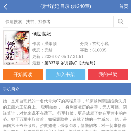
倾世谋妃 目录 (共240章)
首页
倾世谋妃
作者：漠烟倾
分类：玄幻小说
状态：完结
字数：616095
更新：2026-07-05 17:31:51
最新：
第337章 岁月静好【大结局】
开始阅读
加入书架
我的书架
手机简介
她，是来自现代的一名代号为07的高端杀手，却穿越到南国婚前失贞
的丑颜六王妃身上。 聪明如她，一身利落凌厉的身手，无人可挡。阴
谋算计，对她来说不在话下。 行军打仗，更是成就了她在军营中的声
势。她于万军中取敌首，如探囊取物，造就了她的一世威名。 他，是
南国六王爷燕倾辰。骄傲如他，孤傲冷峻，慵懒阴寒，对一切事物都