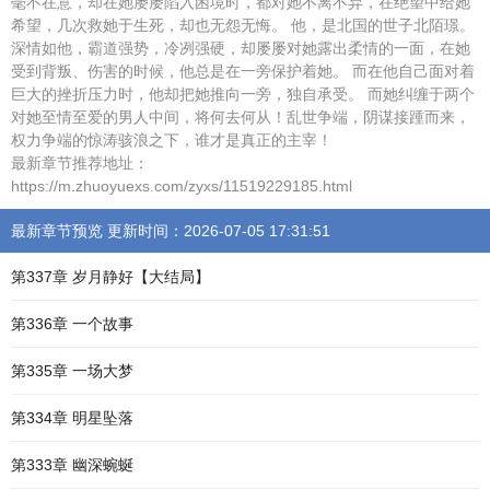
毫不在意，却在她屡屡陷入困境时，都对她不离不弃，在绝望中给她
希望，几次救她于生死，却也无怨无悔。 他，是北国的世子北陌璟。
深情如他，霸道强势，冷冽强硬，却屡屡对她露出柔情的一面，在她
受到背叛、伤害的时候，他总是在一旁保护着她。 而在他自己面对着
巨大的挫折压力时，他却把她推向一旁，独自承受。 而她纠缠于两个
对她至情至爱的男人中间，将何去何从！乱世争端，阴谋接踵而来，
权力争端的惊涛骇浪之下，谁才是真正的主宰！
最新章节推荐地址：
https://m.zhuoyuexs.com/zyxs/11519229185.html
最新章节预览 更新时间：2026-07-05 17:31:51
第337章 岁月静好【大结局】
第336章 一个故事
第335章 一场大梦
第334章 明星坠落
第333章 幽深蜿蜒