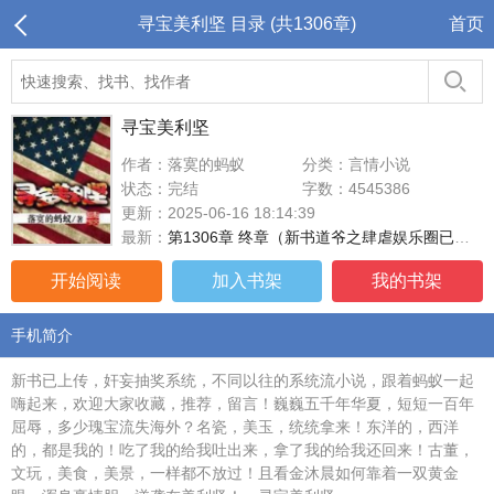
寻宝美利坚 目录 (共1306章)
首页
寻宝美利坚
作者：落寞的蚂蚁
分类：言情小说
状态：完结
字数：4545386
更新：2025-06-16 18:14:39
最新：
第1306章 终章（新书道爷之肆虐娱乐圈已上传求收藏）
开始阅读
加入书架
我的书架
手机简介
新书已上传，奸妄抽奖系统，不同以往的系统流小说，跟着蚂蚁一起
嗨起来，欢迎大家收藏，推荐，留言！巍巍五千年华夏，短短一百年
屈辱，多少瑰宝流失海外？名瓷，美玉，统统拿来！东洋的，西洋
的，都是我的！吃了我的给我吐出来，拿了我的给我还回来！古董，
文玩，美食，美景，一样都不放过！且看金沐晨如何靠着一双黄金