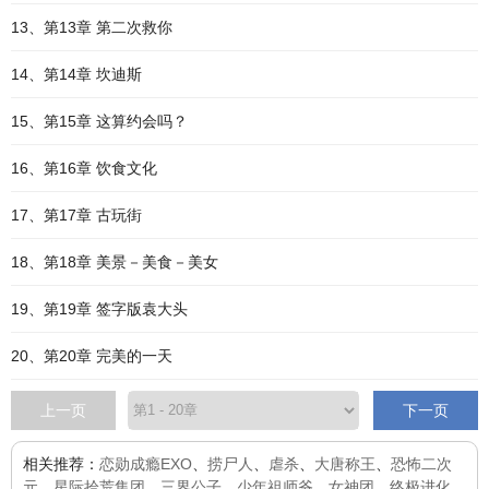
13、第13章 第二次救你
14、第14章 坎迪斯
15、第15章 这算约会吗？
16、第16章 饮食文化
17、第17章 古玩街
18、第18章 美景－美食－美女
19、第19章 签字版袁大头
20、第20章 完美的一天
上一页
下一页
相关推荐：
恋勋成瘾EXO
、
捞尸人
、
虐杀
、
大唐称王
、
恐怖二次
元
、
星际拾荒集团
、
三界公子
、
少年祖师爷
、
女神团
、
终极进化