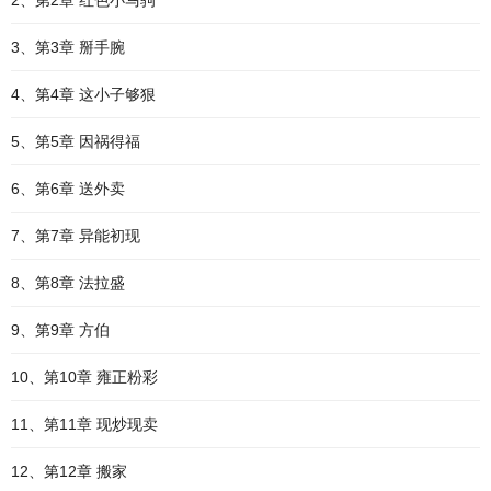
2、第2章 红色小马驹
3、第3章 掰手腕
4、第4章 这小子够狠
5、第5章 因祸得福
6、第6章 送外卖
7、第7章 异能初现
8、第8章 法拉盛
9、第9章 方伯
10、第10章 雍正粉彩
11、第11章 现炒现卖
12、第12章 搬家