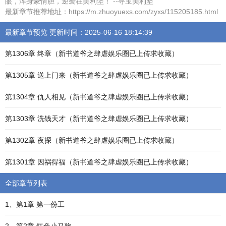
眼，浑身豪情胆，逆袭在美利坚！ --寻宝美利坚
最新章节推荐地址：https://m.zhuoyuexs.com/zyxs/115205185.html
最新章节预览 更新时间：2025-06-16 18:14:39
第1306章 终章（新书道爷之肆虐娱乐圈已上传求收藏）
第1305章 送上门来（新书道爷之肆虐娱乐圈已上传求收藏）
第1304章 仇人相见（新书道爷之肆虐娱乐圈已上传求收藏）
第1303章 洗钱天才（新书道爷之肆虐娱乐圈已上传求收藏）
第1302章 夜探（新书道爷之肆虐娱乐圈已上传求收藏）
第1301章 因祸得福（新书道爷之肆虐娱乐圈已上传求收藏）
全部章节列表
1、第1章 第一份工