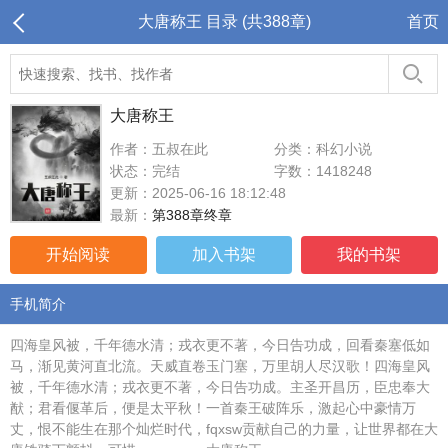
大唐称王 目录 (共388章)
首页
大唐称王
作者：五叔在此
分类：科幻小说
状态：完结
字数：1418248
更新：2025-06-16 18:12:48
最新：
第388章终章
开始阅读
加入书架
我的书架
手机简介
四海皇风被，千年德水清；戎衣更不著，今日告功成，回看秦塞低如
马，渐见黄河直北流。天威直卷玉门塞，万里胡人尽汉歌！四海皇风
被，千年德水清；戎衣更不著，今日告功成。主圣开昌历，臣忠奉大
猷；君看偃革后，便是太平秋！一首秦王破阵乐，激起心中豪情万
丈，恨不能生在那个灿烂时代，fqxsw贡献自己的力量，让世界都在大