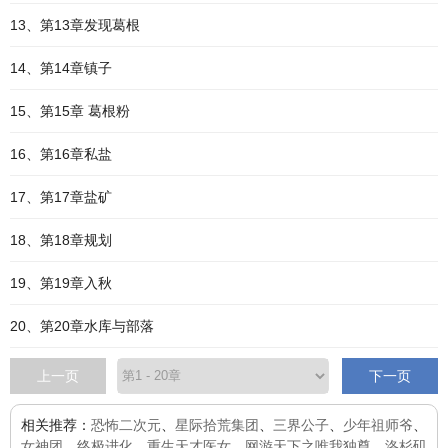
13、第13章发现葛根
14、第14章镇子
15、第15章 葛根粉
16、第16章私盐
17、第17章盐矿
18、第18章规划
19、第19章入秋
20、第20章水库与部落
上一页
下一页
相关推荐：
恐怖二次元
、
星际拾荒集团
、
三界公子
、
少年祖师爷
、
女神团
、
终极进化
、
重生天才医女
、
网游天下之唯我独尊
、
洛杉矶