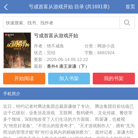
亏成首富从游戏开始 目录 (共1691章)
首页
亏成首富从游戏开始
作者：绝不咸鱼
分类：网游小说
状态：完结
字数：6681924
更新：2025-06-14 05:12:22
最新：
番外4 康王裴谦（下）
开始阅读
加入书架
我的书架
手机简介
近日，特约记者对腾达集团总裁裴谦做了专访。 腾达集团目前估值已
达千亿级别，业务涉及游戏、互联网、数码硬件、文化传媒、餐饮等
多个领域，深刻地改变了人们生活的方方面面。 而裴谦，也被视
为“绝世好老板”、“不世出的投资奇才”、“天才游戏制作人”，拥有“无为
而治的管理才能”和“对行业风向的精确洞察力”。 面对记者，裴谦大吐