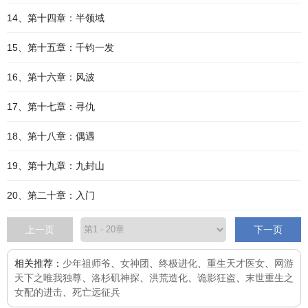
14、第十四章：半领域
15、第十五章：千钧一发
16、第十六章：风波
17、第十七章：寻仇
18、第十八章：偶遇
19、第十九章：九封山
20、第二十章：入门
上一页
下一页
相关推荐：
少年祖师爷
、
女神团
、
终极进化
、
重生天才医女
、
网游
天下之唯我独尊
、
洛杉矶神探
、
洪荒造化
、
诡影狂盗
、
末世重生之
女配的进击
、
死亡远征兵