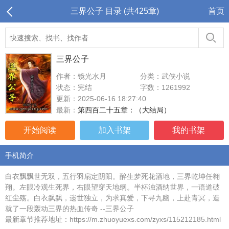
三界公子 目录 (共425章)
首页
三界公子
作者：镜光水月
分类：武侠小说
状态：完结
字数：1261992
更新：2025-06-16 18:27:40
最新：
第四百二十五章：（大结局）
开始阅读
加入书架
我的书架
手机简介
白衣飘飘世无双，五行羽扇定阴阳。醉生梦死花酒地，三界乾坤任翱
翔。左眼冷观生死界，右眼望穿天地纲。半杯浊酒纳世界，一语道破
红尘殇。白衣飘飘，遗世独立，为求真爱，下寻九幽，上赴青冥，造
就了一段轰动三界的热血传奇 --三界公子
最新章节推荐地址：https://m.zhuoyuexs.com/zyxs/115212185.html