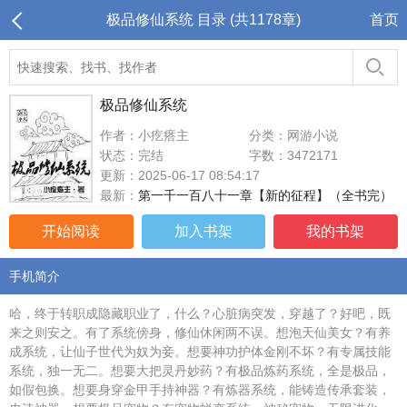
极品修仙系统 目录 (共1178章)
首页
极品修仙系统
作者：小疙瘩主
分类：网游小说
状态：完结
字数：3472171
更新：2025-06-17 08:54:17
最新：
第一千一百八十一章【新的征程】（全书完）
开始阅读
加入书架
我的书架
手机简介
哈，终于转职成隐藏职业了，什么？心脏病突发，穿越了？好吧，既
来之则安之。有了系统傍身，修仙休闲两不误。想泡天仙美女？有养
成系统，让仙子世代为奴为妾。想要神功护体金刚不坏？有专属技能
系统，独一无二。想要大把灵丹妙药？有极品炼药系统，全是极品，
如假包换。想要身穿金甲手持神器？有炼器系统，能铸造传承套装，