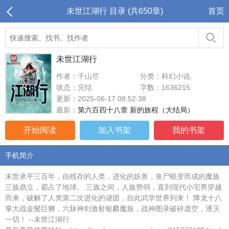
未世江湖行 目录 (共650章)
首页
未世江湖行
作者：千山尽
分类：科幻小说
状态：完结
字数：1636215
更新：2025-06-17 08:52:38
最新：
第六百四十八章 新的旅程（大结局）
开始阅读
加入书架
我的书架
手机简介
末世承平三百年，由残存的人类，进化的妖兽，丧尸蜕变而成的魔族
三族鼎立，霸占了地球。 三族之间，人族势弱，直到现代小宅男穿越
而来，破解了人类第二次进化的谜团，自此武学世界到来！ 降龙十八
掌大战金鬓巨狮，六脉神剑激射银麟魔族，战神图录破碎虚空，湮灭
一切！ --未世江湖行