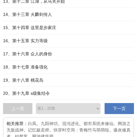
13、第十二章 江湖，从马夫开始
14、第十三章 火麟剑传人
15、第十四章 这里是步家庄
16、第十五章 实力等级
17、第十六章 众人的身份
18、第十七章 准备强化
19、第十八章 桃花岛
20、第十九章 s级集结令
上一页
下一页
相关推荐：
白凤
、
九阳神功
、
混沌进化
、
都市系统来修仙
、
网游之
无敌战神
、
记忆贩卖师
、
快穿时空局：青梅竹马萌萌哒
、
爆炎修真
者
、
钓鳌客
、
网游建筑师