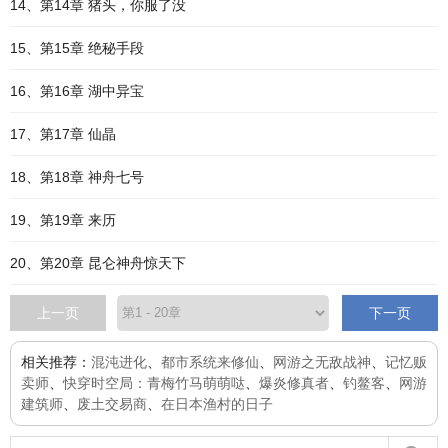
14、第14章 猪头，你服了没
15、第15章 绝秘手段
16、第16章 湖中异宝
17、第17章 仙晶
18、第18章 神舟七号
19、第19章 来历
20、第20章 昆仑神舟惊天下
上一页
下一页
相关推荐：
混沌进化
、
都市系统来修仙
、
网游之无敌战神
、
记忆贩
卖师
、
快穿时空局：青梅竹马萌萌哒
、
爆炎修真者
、
钓鳌客
、
网游
建筑师
、
废土交易商
、
在日本渔村的日子