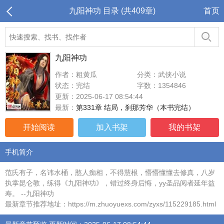
九阳神功 目录 (共409章)
首页
九阳神功
作者：粗黄瓜
分类：武侠小说
状态：完结
字数：1354846
更新：2025-06-17 08:54:44
最新：
第331章 结局，刹那芳华（本书完结）
开始阅读
加入书架
我的书架
手机简介
范氏有子，名讳水桶，憨人痴相，不得慧根，懵懵懂懂去修真，八岁
执掌昆仑教，练得《九阳神功》，错过终身后悔，yy圣品阅者延年益
寿。 --九阳神功
最新章节推荐地址：https://m.zhuoyuexs.com/zyxs/115229185.html