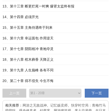
13、第十三章 断更烂尾一时爽 爆肾太监终有报
14、第十四章 必须开光
15、第十五章 主角待遇终于到来
16、第十六章 幸运面包 作用逆天
17、第十七章 阴阳相冲 青袍夺灵
18、第十八章 棺木葬香 天降正义
19、第十九章 人生巅峰 各有不同
20、第二十章 得不偿失 今生不悔
上一页
下一页
相关推荐：
网游之无敌战神
、
记忆贩卖师
、
快穿时空局：青梅竹马
萌萌哒
、
爆炎修真者
、
钓鳌客
、
网游建筑师
、
废土交易商
、
在日本