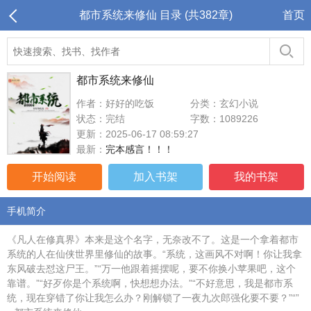
都市系统来修仙 目录 (共382章)
首页
都市系统来修仙
作者：好好的吃饭
分类：玄幻小说
状态：完结
字数：1089226
更新：2025-06-17 08:59:27
最新：
完本感言！！！
开始阅读
加入书架
我的书架
手机简介
《凡人在修真界》本来是这个名字，无奈改不了。这是一个拿着都市
系统的人在仙侠世界里修仙的故事。“系统，这画风不对啊！你让我拿
东风破去怼这尸王。”“万一他跟着摇摆呢，要不你换小苹果吧，这个
靠谱。”“好歹你是个系统啊，快想想办法。”“不好意思，我是都市系
统，现在穿错了你让我怎么办？刚解锁了一夜九次郎强化要不要？”“”