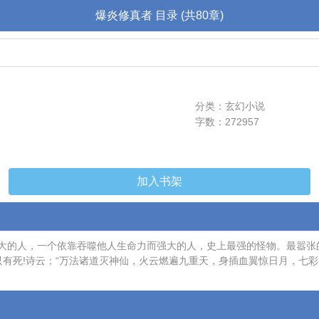
爆炎修真者 目录 (共80章)
分类：玄幻小说
字数：272957
加入书架
的人，一个依靠吞噬他人生命力而强大的人，史上最强的怪物。最嚣张的火
!诗云；“万法诸道灭神仙，火云燃遍九重天，身插血翼惊日月，七彩明王乱世