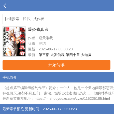
爆炎修真者
作者：逆天唯我
状态：完结
更新：2025-06-17 09:00:23
最新：
第三部 大罗仙境 第四十章 大结局
开始阅读
手机简介
《起点第三编辑组签约作品》简介；一个人，他是一个天地间最邪恶强大
神魂俱灭,渣都不剩,山门、豪宅、城填亦难逃他的怒火……他的对手就只有死
最新章节推荐地址：https://m.zhuoyuexs.com/zyxs/115235185.html
最新章节预览 更新时间：2025-06-17 09:00:23