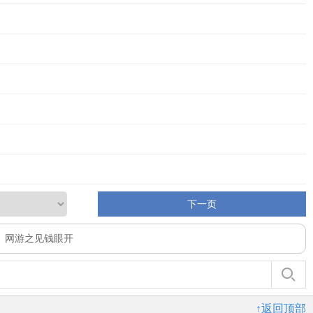
下一页
、
网游之见钱眼开
↑返回顶部