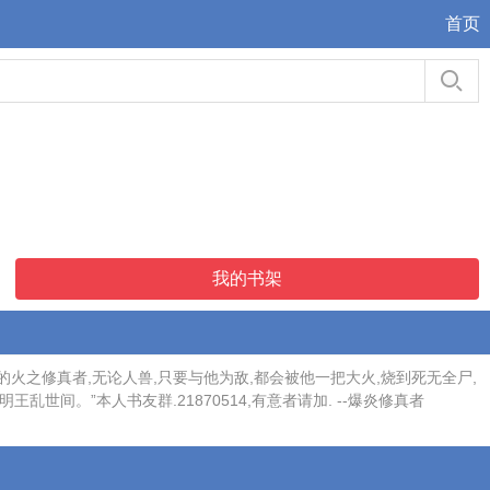
首页
我的书架
之修真者,无论人兽,只要与他为敌,都会被他一把大火,烧到死无全尸,
间。”本人书友群.21870514,有意者请加. --爆炎修真者