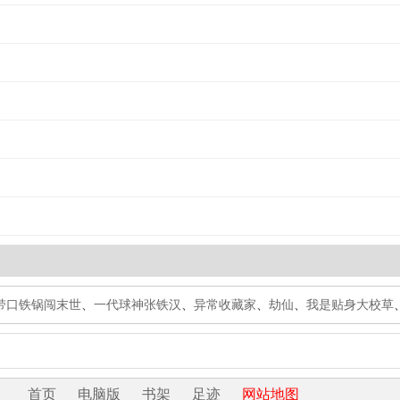
带口铁锅闯末世
、
一代球神张铁汉
、
异常收藏家
、
劫仙
、
我是贴身大校草
首页
电脑版
书架
足迹
网站地图