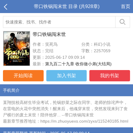
带口铁锅闯末世 目录 (共928章)
首页
带口铁锅闯末世
作者：笑死鸟
分类：科幻小说
状态：完结
字数：2257059
更新：2025-06-17 09:09:14
最新：
第九百二十九章 收你做小弟(大结局)
开始阅读
加入书架
我的书架
手机简介
某翔技校高材生毕业考试，抡锅炒菜之际在同学、老师的惊诧声中，
在雷电的火花中突然消失！醒来后，他魂穿末世，突然发现来到了丧
尸横行的废土末世！陪伴他穿... --带口铁锅闯末世
最新章节推荐地址：https://m.zhuoyuexs.com/zyxs/115240185.html