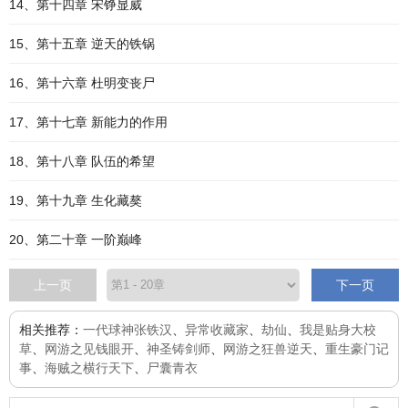
14、第十四章 宋铮显威
15、第十五章 逆天的铁锅
16、第十六章 杜明变丧尸
17、第十七章 新能力的作用
18、第十八章 队伍的希望
19、第十九章 生化藏獒
20、第二十章 一阶巅峰
上一页
下一页
相关推荐：
一代球神张铁汉
、
异常收藏家
、
劫仙
、
我是贴身大校
草
、
网游之见钱眼开
、
神圣铸剑师
、
网游之狂兽逆天
、
重生豪门记
事
、
海贼之横行天下
、
尸囊青衣