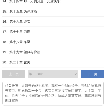
14、第十四章 那一刀的分量（元旦快乐）
15、第十五章 为你沽酒
16、第十六章 证实
17、第十七章 习惯
18、第十八章 冬至
19、第十九章 望风与护法
20、第二十章 玄关
上一页
下一页
相关推荐：
火影开始成为忍者
、
我有一个剑仙娘子
、
亮剑之给孔捷
当警卫
、
明末边军一小兵
、
逃荒后三岁福宝被团宠了
、
大主宰
、
半
仙
、
胜天半子：祁同伟的进部之路
、
抗战之草莽英雄
、
我真没想当
训练家啊