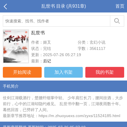
乱世书 目录 (共931章)
首页
乱世书
作者：姬叉
分类：玄幻小说
状态：完结
字数：3561117
更新：2025-07-26 05:27:19
最新：
后记
开始阅读
加入书架
我的书架
手机简介
仗剑江湖载酒行，楚腰纤细掌中轻。 少年肩扛长刀，腰间挂酒，大步
前行，心中的江湖却隐约难见。 乱世书中翻一页，江湖夜雨数十年。
蓦然回首，已劈碎了人间。
最新章节推荐地址：https://m.zhuoyuexs.com/zyxs/11524185.html