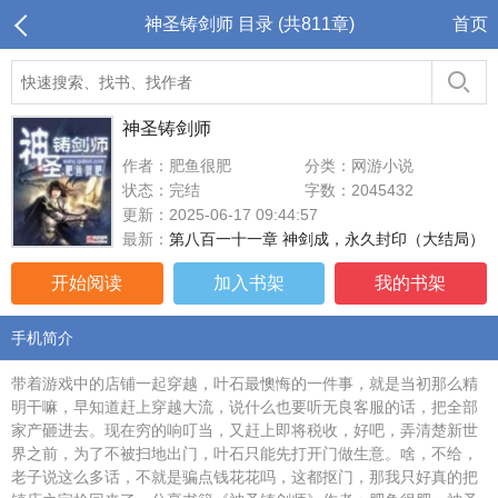
神圣铸剑师 目录 (共811章)
首页
神圣铸剑师
作者：肥鱼很肥
分类：网游小说
状态：完结
字数：2045432
更新：2025-06-17 09:44:57
最新：
第八百一十一章 神剑成，永久封印（大结局）
开始阅读
加入书架
我的书架
手机简介
带着游戏中的店铺一起穿越，叶石最懊悔的一件事，就是当初那么精
明干嘛，早知道赶上穿越大流，说什么也要听无良客服的话，把全部
家产砸进去。现在穷的响叮当，又赶上即将税收，好吧，弄清楚新世
界之前，为了不被扫地出门，叶石只能先打开门做生意。啥，不给，
老子说这么多话，不就是骗点钱花花吗，这都抠门，那我只好真的把