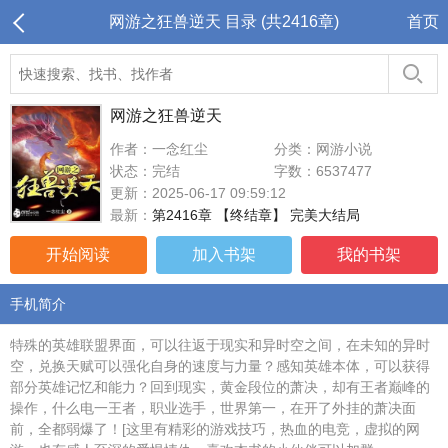
网游之狂兽逆天 目录 (共2416章)
首页
网游之狂兽逆天
作者：一念红尘
分类：网游小说
状态：完结
字数：6537477
更新：2025-06-17 09:59:12
最新：
第2416章 【终结章】 完美大结局
开始阅读
加入书架
我的书架
手机简介
特殊的英雄联盟界面，可以往返于现实和异时空之间，在未知的异时
空，兑换天赋可以强化自身的速度与力量？感知英雄本体，可以获得
部分英雄记忆和能力？回到现实，黄金段位的萧决，却有王者巅峰的
操作，什么电一王者，职业选手，世界第一，在开了外挂的萧决面
前，全都弱爆了！[这里有精彩的游戏技巧，热血的电竞，虚拟的网