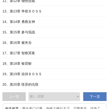
12、第12章 领悟技能
13、第13章 争抢ＢＯＳＳ
14、第14章 勇救女神
15、第15章 参与混战
16、第16章 被夹击
17、第17章 智救冥夜
18、第18章 银背豺
19、第19章 挂掉ＢＯＳＳ
20、第20章 怪异的仇恨
上一页
下一页
相关推荐：
重生豪门记事
、
海贼之横行天下
、
尸囊青衣
、
战争工