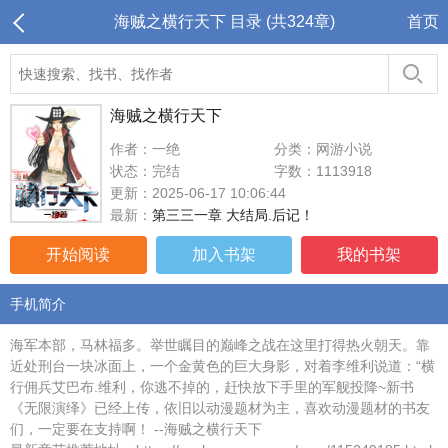
海贼之横行天下 目录 (共324章)
首页
海贼之横行天下
作者：一绝
分类：网游小说
状态：完结
字数：1113918
更新：2025-06-17 10:06:44
最新：
第三三一章 大结局.后记！
开始阅读
加入书架
我的书架
手机简介
海军本部，马林福多。举世瞩目的巅峰之战在这里打得热火朝天。靠
近处刑台一块冰面上，一个金黄色的巨大身影，对着李维利说道：“横
行佣兵艾巴布.维利，你逃不掉的，赶快放下手里的军舰投降~新书
《无限演绎》已经上传，依旧以动漫题材为主，喜欢动漫题材的书友
们，一定要在支持啊！ --海贼之横行天下