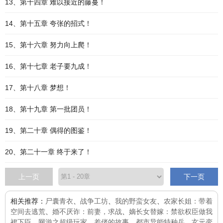
13、第十四章 难以接近的藤蔓！
14、第十五章 夸张的招式！
15、第十六章 努力向上爬！
16、第十七章 老子要九成！
17、第十八章 梦想！
18、第十九章 第一批团员！
19、第二十章 偶得的图鉴！
20、第二十一章 终于来了！
上一页
下一页
相关推荐：
尸囊青衣
、
战争工坊
、
我的野蛮女友
、
农家长姐：带着
空间去逃荒
、
婚不厌诈：前妻，求战
、
嫡长女替嫁：禁欲权臣做我
裙下臣
、
网游之超级玩家
、
差佬的故事
、
都市异能特种兵
、
玄元变