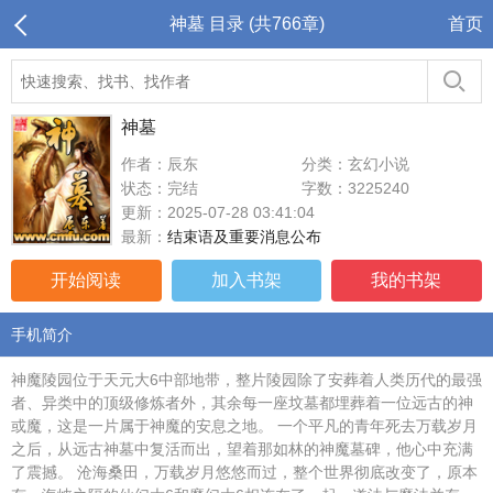
神墓 目录 (共766章)
首页
神墓
作者：辰东
分类：玄幻小说
状态：完结
字数：3225240
更新：2025-07-28 03:41:04
最新：
结束语及重要消息公布
开始阅读
加入书架
我的书架
手机简介
神魔陵园位于天元大6中部地带，整片陵园除了安葬着人类历代的最强
者、异类中的顶级修炼者外，其余每一座坟墓都埋葬着一位远古的神
或魔，这是一片属于神魔的安息之地。 一个平凡的青年死去万载岁月
之后，从远古神墓中复活而出，望着那如林的神魔墓碑，他心中充满
了震撼。 沧海桑田，万载岁月悠悠而过，整个世界彻底改变了，原本