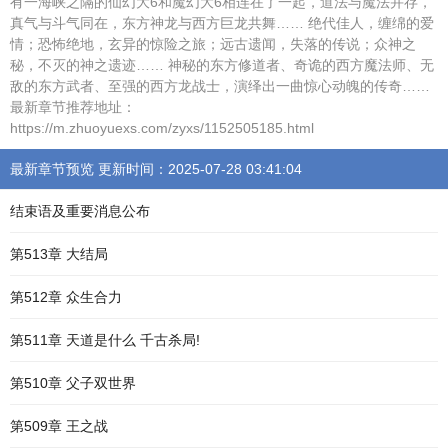
有一海峡之隔的仙幻大6和魔幻大6相连在了一起，道法与魔法并存，
真气与斗气同在，东方神龙与西方巨龙共舞…… 绝代佳人，缠绵的爱
情；恐怖绝地，玄异的惊险之旅；远古遗闻，失落的传说；众神之
秘，不灭的神之遗迹…… 神秘的东方修道者、奇诡的西方魔法师、无
敌的东方武者、至强的西方龙战士，演绎出一曲惊心动魄的传奇……
最新章节推荐地址：
https://m.zhuoyuexs.com/zyxs/1152505185.html
最新章节预览 更新时间：2025-07-28 03:41:04
结束语及重要消息公布
第513章 大结局
第512章 众生合力
第511章 天道是什么 千古杀局!
第510章 父子双世界
第509章 王之战