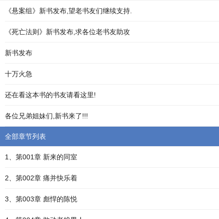
《悬案组》新书发布,望老书友们继续支持.
《死亡法则》新书发布,求各位老书友助攻
新书发布
十万火急
还在看这本书的书友请看这里!
各位兄弟姐妹们,新书来了!!!
全部章节列表
1、第001章 新来的同室
2、第002章 痛并快乐着
3、第003章 彪悍的陈悦