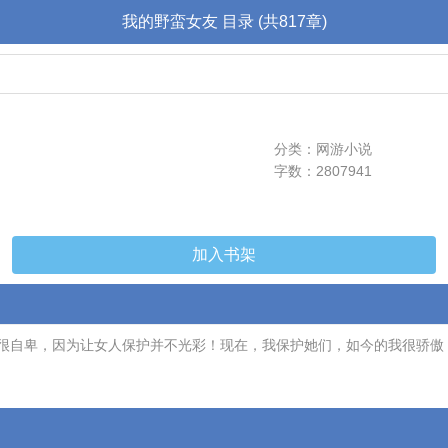
我的野蛮女友 目录 (共817章)
分类：网游小说
字数：2807941
加入书架
很自卑，因为让女人保护并不光彩！现在，我保护她们，如今的我很骄傲