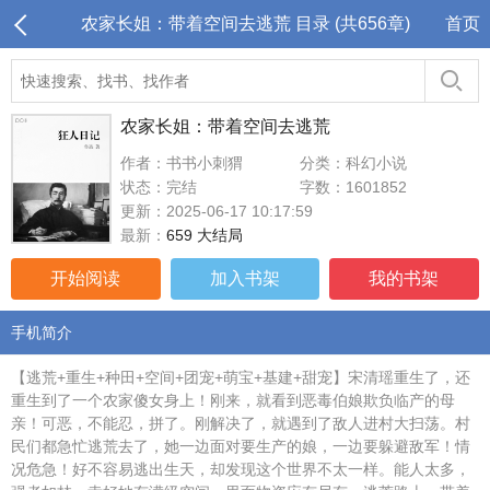
农家长姐：带着空间去逃荒 目录 (共656章)
首页
农家长姐：带着空间去逃荒
作者：书书小刺猬
分类：科幻小说
状态：完结
字数：1601852
更新：2025-06-17 10:17:59
最新：
659 大结局
开始阅读
加入书架
我的书架
手机简介
【逃荒+重生+种田+空间+团宠+萌宝+基建+甜宠】宋清瑶重生了，还
重生到了一个农家傻女身上！刚来，就看到恶毒伯娘欺负临产的母
亲！可恶，不能忍，拼了。刚解决了，就遇到了敌人进村大扫荡。村
民们都急忙逃荒去了，她一边面对要生产的娘，一边要躲避敌军！情
况危急！好不容易逃出生天，却发现这个世界不太一样。能人太多，