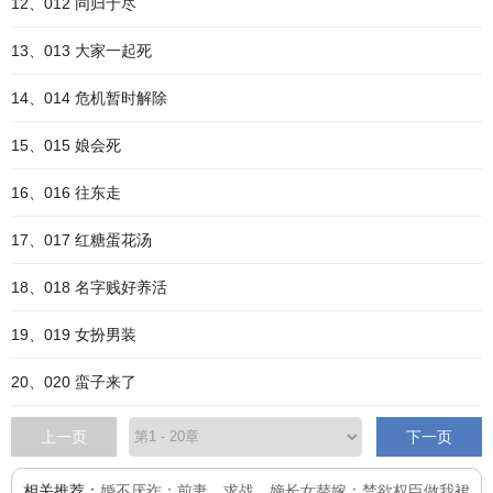
12、012 同归于尽
13、013 大家一起死
14、014 危机暂时解除
15、015 娘会死
16、016 往东走
17、017 红糖蛋花汤
18、018 名字贱好养活
19、019 女扮男装
20、020 蛮子来了
上一页
下一页
相关推荐：
婚不厌诈：前妻，求战
、
嫡长女替嫁：禁欲权臣做我裙