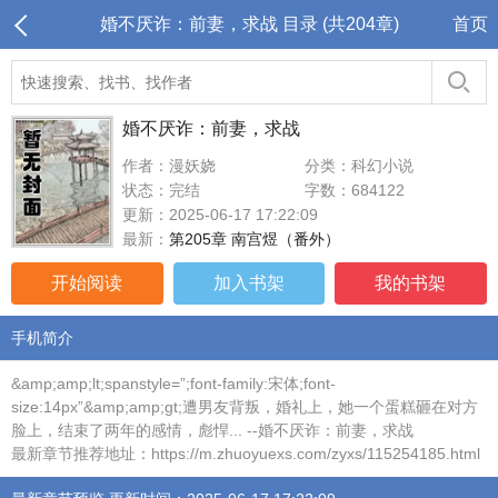
婚不厌诈：前妻，求战 目录 (共204章)
首页
婚不厌诈：前妻，求战
作者：漫妖娆
分类：科幻小说
状态：完结
字数：684122
更新：2025-06-17 17:22:09
最新：
第205章 南宫煜（番外）
开始阅读
加入书架
我的书架
手机简介
&amp;amp;lt;spanstyle=”;font-family:宋体;font-
size:14px”&amp;amp;gt;遭男友背叛，婚礼上，她一个蛋糕砸在对方
脸上，结束了两年的感情，彪悍... --婚不厌诈：前妻，求战
最新章节推荐地址：https://m.zhuoyuexs.com/zyxs/115254185.html