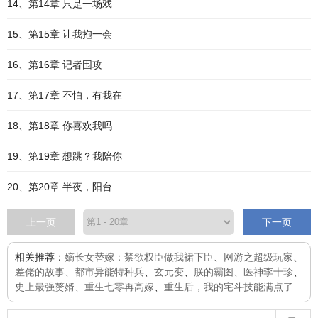
14、第14章 只是一场戏
15、第15章 让我抱一会
16、第16章 记者围攻
17、第17章 不怕，有我在
18、第18章 你喜欢我吗
19、第19章 想跳？我陪你
20、第20章 半夜，阳台
上一页
下一页
相关推荐：
嫡长女替嫁：禁欲权臣做我裙下臣
、
网游之超级玩家
、
差佬的故事
、
都市异能特种兵
、
玄元变
、
朕的霸图
、
医神李十珍
、
史上最强赘婿
、
重生七零再高嫁
、
重生后，我的宅斗技能满点了