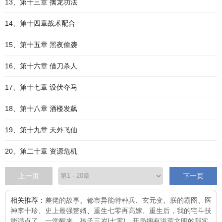
13、第十三章 擒龙功法
14、第十四章战术配合
15、第十五章 黑夜偷袭
16、第十六章 借刀杀人
17、第十七章 设伏夺马
18、第十八章 酒楼发飙
19、第十九章 天外飞仙
20、第二十章 资源危机
上一页
下一页
相关推荐：
差佬的故事
、
都市异能特种兵
、
玄元变
、
朕的霸图
、
医
神李十珍
、
史上最强赘婿
、
重生七零再高嫁
、
重生后，我的宅斗技
能满点了
、
一觉醒来，孩子三岁[七零]
、
开局拥有洪荒文明的我实