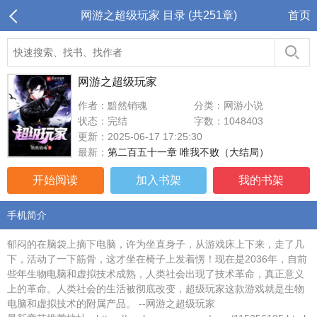
网游之超级玩家 目录 (共251章)
首页
网游之超级玩家
作者：黯然销魂
分类：网游小说
状态：完结
字数：1048403
更新：2025-06-17 17:25:30
最新：
第二百五十一章 唯我不败（大结局）
开始阅读
加入书架
我的书架
手机简介
郁闷的在脑袋上摘下电脑，许为坐直身子，从游戏床上下来，走了几
下，活动了一下筋骨，这才坐在椅子上发着愣！现在是2036年，自前
些年生物电脑和虚拟技术成熟，人类社会出现了技术革命，真正意义
上的革命。人类社会的生活被彻底改变，超级玩家这款游戏就是生物
电脑和虚拟技术的附属产品。 --网游之超级玩家