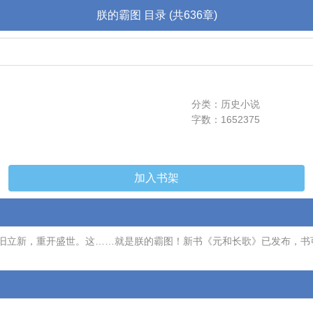
朕的霸图 目录 (共636章)
分类：历史小说
字数：1652375
加入书架
新，重开盛世。这……就是朕的霸图！新书《元和长歌》已发布，书可们可移