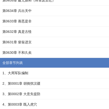
第0635章 建元鼎和（终章及后记）
第0634章 兵出关中
第0633章 善恶是非
第0632章 真是古怪
第0631章 柴翁进京
第0630章 不和久矣
全部章节列表
1、大周军队编制
2、第0001章 胡骑扰汉疆
3、第0002章 大意失提防
4、第0003章 既入虎穴