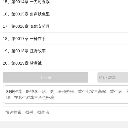
15、第0014章 一刀封五喉
16、第0015章 角声秋色里
17、第0016章 临危安苟且
18、第0017章 一枪在手
19、第0018章 狂野战车
20、第0019章 鸳鸯钺
上一页
相关推荐：
医神李十珍
、
史上最强赘婿
、
重生七零再高嫁
、
重生后，
悍
、
在逃生游戏里角色扮演