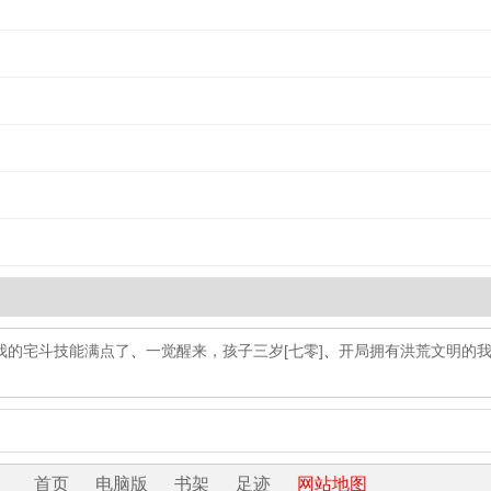
我的宅斗技能满点了
、
一觉醒来，孩子三岁[七零]
、
开局拥有洪荒文明的
首页
电脑版
书架
足迹
网站地图