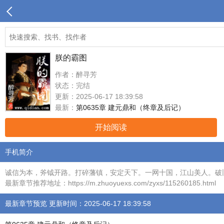
朕的霸图
作者：醉寻芳
状态：完结
更新：2025-06-17 18:39:58
最新：
第0635章 建元鼎和（终章及后记）
开始阅读
手机简介
诚信为本，斧钺开路。打碎藩镇，安定天下。一网十国，江山美人。破旧立
最新章节推荐地址：https://m.zhuoyuexs.com/zyxs/115260185.html
最新章节预览 更新时间：2025-06-17 18:39:58