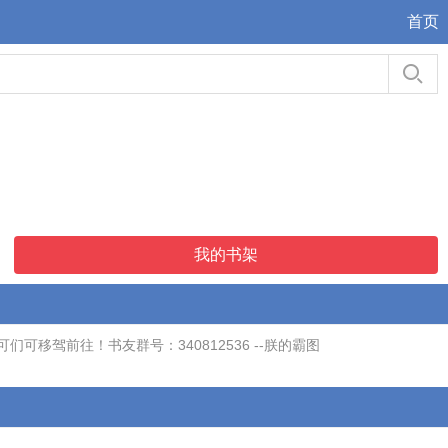
首页
我的书架
驾前往！书友群号：340812536 --朕的霸图