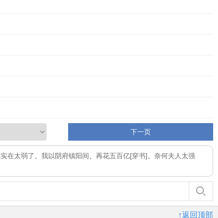
下一页
我实在太弱了
、
我以阴府镇阳间
、
再花五百亿[穿书]
、
奈何夫人太强
↑返回顶部