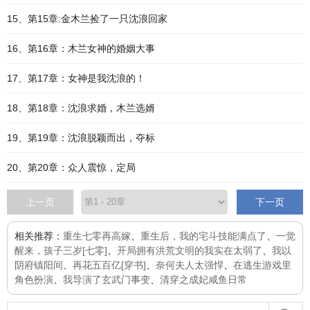
15、第15章:金木兰捡了一只沈浪回家
16、第16章：木兰女神的婚姻大事
17、第17章：女神是我沈浪的！
18、第18章：沈浪求婚，木兰选婿
19、第19章：沈浪脱颖而出，夺标
20、第20章：众人震惊，定局
上一页
下一页
相关推荐：
重生七零再高嫁
、
重生后，我的宅斗技能满点了
、
一觉
醒来，孩子三岁[七零]
、
开局拥有洪荒文明的我实在太弱了
、
我以
阴府镇阳间
、
再花五百亿[穿书]
、
奈何夫人太强悍
、
在逃生游戏里
角色扮演
、
我导演了玄武门事变
、
清穿之成妃咸鱼日常