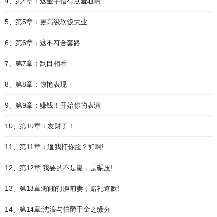
4、第4章：这金手指有点羞耻啊
5、第5章：更高级软饭大业
6、第6章：这不符合套路
7、第7章：刮目相看
8、第8章：惊艳表现
9、第9章：赚钱！开始你的表演
10、第10章：发财了！
11、第11章：逼我打你脸？好啊!
12、第12章:我要的不是赢，是碾压!
13、第13章:啪啪打脸前妻，赔礼道歉!
14、第14章:沈浪与伯爵千金之缘分