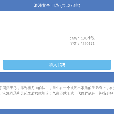
混沌龙帝 目录 (共1278章)
分类：玄幻小说
字数：4220171
加入书架
手同归于尽，得到祖龙血的认主，重生在一个被逐出家族的子弟身上，在
，洗涤丹药和灵药之后功效加倍；气御万武杀就一代修罗战神，神挡杀神，