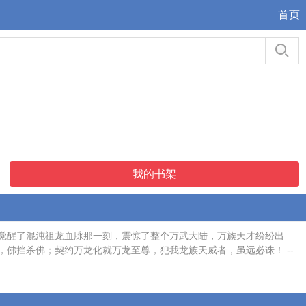
首页
我的书架
觉醒了混沌祖龙血脉那一刻，震惊了整个万武大陆，万族天才纷纷出
佛挡杀佛；契约万龙化就万龙至尊，犯我龙族天威者，虽远必诛！ --