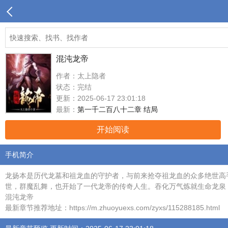
混沌龙帝
作者：太上隐者
状态：完结
更新：2025-06-17 23:01:18
最新：
第一千二百八十二章 结局
开始阅读
手机简介
龙扬本是历代龙墓和祖龙血的守护者，与前来抢夺祖龙血的众多绝世高
世，群魔乱舞，也开始了一代龙帝的传奇人生。吞化万气炼就生命龙泉
混沌龙帝
最新章节推荐地址：https://m.zhuoyuexs.com/zyxs/115288185.html