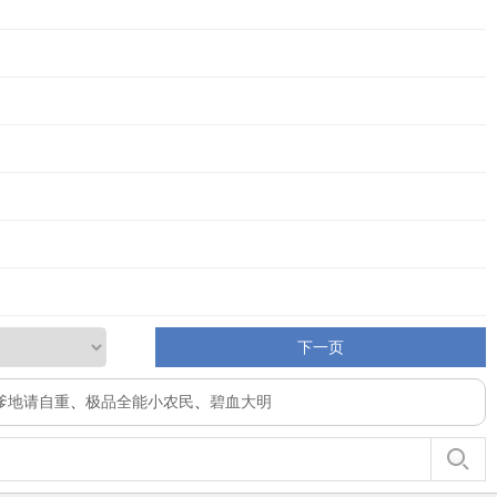
下一页
爹地请自重
、
极品全能小农民
、
碧血大明