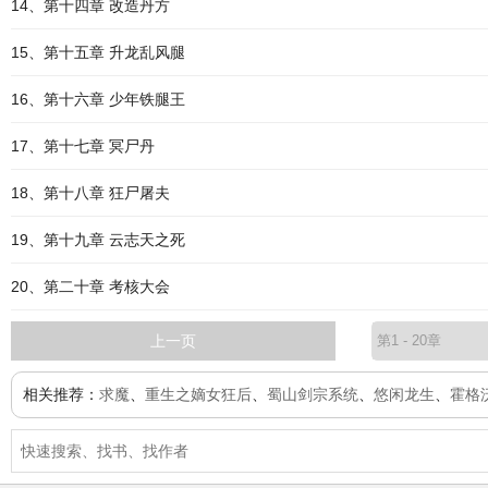
14、第十四章 改造丹方
15、第十五章 升龙乱风腿
16、第十六章 少年铁腿王
17、第十七章 冥尸丹
18、第十八章 狂尸屠夫
19、第十九章 云志天之死
20、第二十章 考核大会
上一页
相关推荐：
求魔
、
重生之嫡女狂后
、
蜀山剑宗系统
、
悠闲龙生
、
霍格