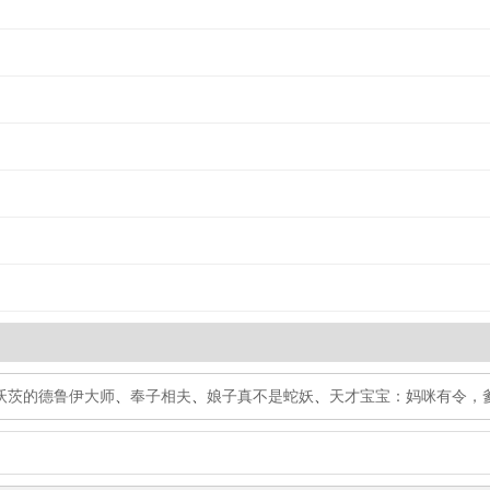
沃茨的德鲁伊大师
、
奉子相夫
、
娘子真不是蛇妖
、
天才宝宝：妈咪有令，