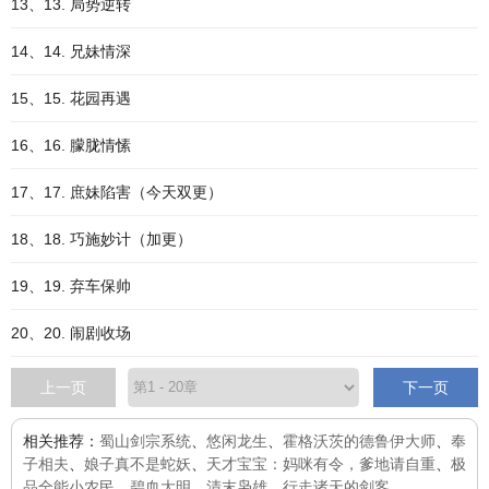
13、13. 局势逆转
14、14. 兄妹情深
15、15. 花园再遇
16、16. 朦胧情愫
17、17. 庶妹陷害（今天双更）
18、18. 巧施妙计（加更）
19、19. 弃车保帅
20、20. 闹剧收场
上一页
下一页
相关推荐：
蜀山剑宗系统
、
悠闲龙生
、
霍格沃茨的德鲁伊大师
、
奉
子相夫
、
娘子真不是蛇妖
、
天才宝宝：妈咪有令，爹地请自重
、
极
品全能小农民
、
碧血大明
、
清末枭雄
、
行走诸天的剑客