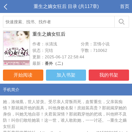
重生之嫡女狂后 目录 (共117章)
首页
重生之嫡女狂后
作者：氺清浅
分类：言情小说
状态：完结
字数：710062
更新：2025-06-17 22:58:44
最新：
番外（二）
开始阅读
加入书架
我的书架
手机简介
她，洛倾凰，世人皆羡。受尽亲人背叛而死，血誓重生，父亲装痴
情？那就揭开他的面具，叫他身败名裂！庶姐装高贵？那就揭穿她的
身份，叫她无地自容！夫君装深情？那就戳穿他的把戏，叫他猝不及
防！叫你们敢给她装！这一世，谁人敢欺她，一一讨还。 --重生之嫡
女狂后