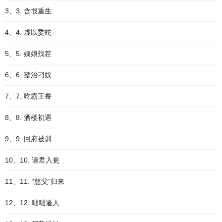
3、3. 含恨重生
4、4. 虚以委蛇
5、5. 姨娘找茬
6、6. 整治刁奴
7、7. 吃霸王餐
8、8. 酒楼初遇
9、9. 回府被训
10、10. 请君入瓮
11、11. “慈父”归来
12、12. 咄咄逼人