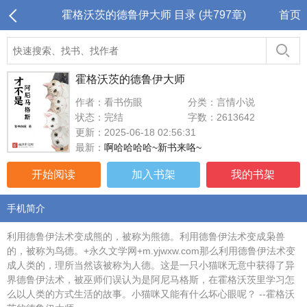
霍格沃茨的德鲁伊大师 目录 (共797章)
首页
霍格沃茨的德鲁伊大师
作者：看书伤眼
分类：言情小说
状态：完结
字数：2613642
更新：2025-06-18 02:56:31
最新：
啊哈哈哈哈~新书来咯~
开始阅读
加入书架
我的书架
手机简介
利用德鲁伊法术变成熊的，被称为熊德。利用德鲁伊法术变成枭兽
的，被称为鸟德。+永久文学网+m.yjwxw.com那么利用德鲁伊法术变
成人类的，理所当然该被称为人德。这是一只小猫咪无意中获得了异
界德鲁伊法术，被巫师们误认为是阿尼马格斯，在霍格沃茨里学习怎
么以人类的方式生活的故事。小猫咪又能有什么坏心眼呢？ --霍格沃