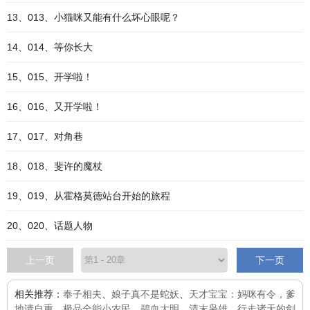
13、013、小猫咪又能有什么坏心眼呢？
14、014、等你长大
15、015、开学啦！
16、016、又开学啦！
17、017、对角巷
18、018、斐许的魔杖
19、019、从霍格莫德站台开始的旅程
20、020、话题人物
上一页
下一页
相关推荐：
奉子相夫
、
娘子真不是蛇妖
、
天才宝宝：妈咪有令，爹
地请自重
、
极品全能小农民
、
碧血大明
、
清末枭雄
、
行走诸天的剑