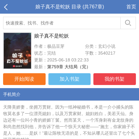
娘子真不是蛇妖 目录 (共767章)
首页
娘子真不是蛇妖
作者：极品豆芽
分类：玄幻小说
状态：完结
字数：3540217
更新：2025-06-18 03:22:33
最新：
第759章 大结局（完）
开始阅读
加入书架
我的书架
手机简介
天降美娇妻，坐拥万贯财。因为一纸神秘婚书，本是一介小捕头的陈
牧莫名多了一位漂亮媳妇，以及万贯家财。媳妇姓白，美若天仙。身
边还有一位叫小青的娇媚丫鬟。然而某天，一个浑身刺有金龙纹身的
和尚忽然找到他，并告诉了他一个惊天大秘密——“施主，你家娘子不
是人，她……是妖！”最让陈牧无语的是，不知从哪儿还冒出了七个头