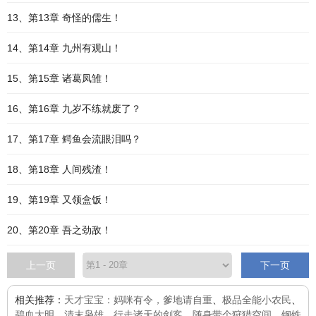
13、第13章 奇怪的儒生！
14、第14章 九州有观山！
15、第15章 诸葛凤雏！
16、第16章 九岁不练就废了？
17、第17章 鳄鱼会流眼泪吗？
18、第18章 人间残渣！
19、第19章 又领盒饭！
20、第20章 吾之劲敌！
上一页
下一页
相关推荐：
天才宝宝：妈咪有令，爹地请自重
、
极品全能小农民
、
碧血大明
、
清末枭雄
、
行走诸天的剑客
、
随身带个狩猎空间
、
钢铁