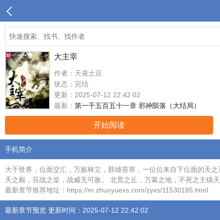
大主宰
作者：天蚕土豆
状态：完结
更新：2025-07-12 22:42:02
最新：
第一千五百五十一章 邪神陨落（大结局）
开始阅读
手机简介
大千世界，位面交汇，万族林立，群雄荟萃，一位位来自下位面的天之至
天之殿，百战之皇，战威无可敌。 北荒之丘，万墓之地，不死之主镇天地
最新章节推荐地址：https://m.zhuoyuexs.com/zyxs/11530185.html
最新章节预览 更新时间：2025-07-12 22:42:02