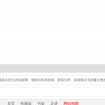
我真没想当训练家啊
、
我的治愈系游戏
、
黄昏分界
、
某霍格沃茨的魔文教
首页
电脑版
书架
足迹
网站地图