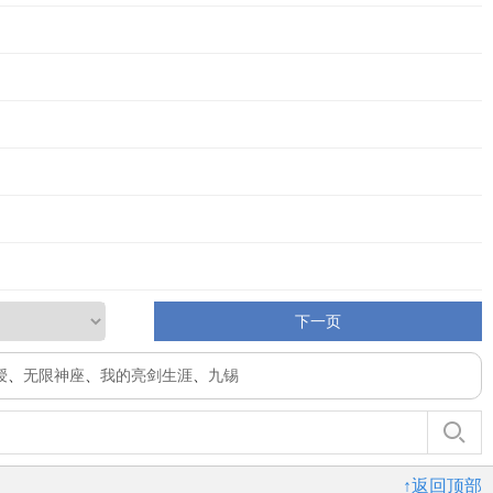
下一页
授
、
无限神座
、
我的亮剑生涯
、
九锡
↑返回顶部