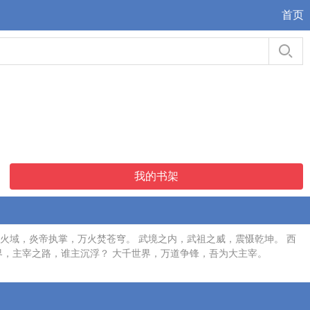
首页
我的书架
火域，炎帝执掌，万火焚苍穹。 武境之内，武祖之威，震慑乾坤。 西
世界，主宰之路，谁主沉浮？ 大千世界，万道争锋，吾为大主宰。