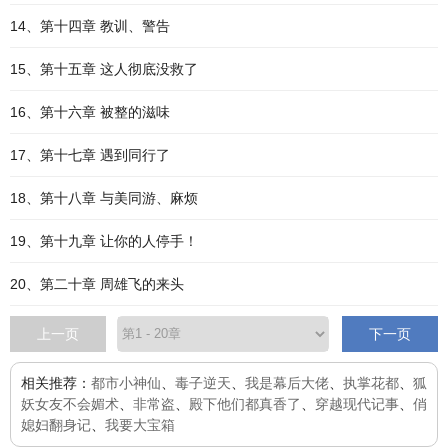
14、第十四章 教训、警告
15、第十五章 这人彻底没救了
16、第十六章 被整的滋味
17、第十七章 遇到同行了
18、第十八章 与美同游、麻烦
19、第十九章 让你的人停手！
20、第二十章 周雄飞的来头
上一页
下一页
相关推荐：
都市小神仙
、
毒子逆天
、
我是幕后大佬
、
执掌花都
、
狐
妖女友不会媚术
、
非常盗
、
殿下他们都真香了
、
穿越现代记事
、
俏
媳妇翻身记
、
我要大宝箱