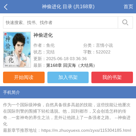
神偷进化 目录 (共168章)
首页
神偷进化
作者：鱼伦
分类：言情小说
状态：完结
字数：522022
更新：2025-06-18 03:36:36
最新：
第168章 回滨海（大结局）
开始阅读
加入书架
我的书架
手机简介
作为一个国际级神偷，自然具备很多高超的技能，这些技能让他屡次
在国际刑警的围捕下轻松逃脱。他，回到都市，又会创造怎样的传
奇…一套神奇的养生之法，意外让他踏上了一条强者之路。 --神偷进
化
最新章节推荐地址：https://m.zhuoyuexs.com/zyxs/115304185.html